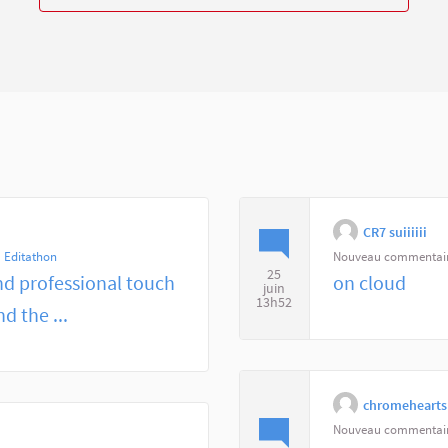
CR7 suiiiiii
 Editathon
Nouveau commentai
25
and professional touch
on cloud
juin
13h52
nd the ...
chromehearts
Nouveau commentai