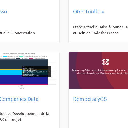
sso
OGP Toolbox
Étape actuelle :
Mise à jour de l
tuelle :
Concertation
au sein de Code for France
Companies Data
DemocracyOS
tuelle :
Développement de la
2.0 du projet