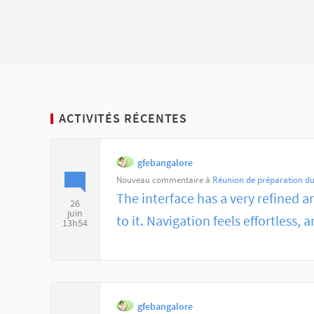
ACTIVITÉS RÉCENTES
gfebangalore
Nouveau commentaire à
Réunion de préparation du
The interface has a very refined 
26
juin
to it. Navigation feels effortless, a
13h54
gfebangalore