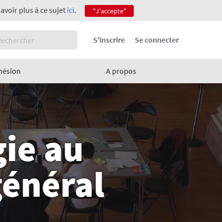
savoir plus à ce sujet
ici
.
"J'accepte"
S'inscrire
Se connecter
hésion
A propos
gie au
général