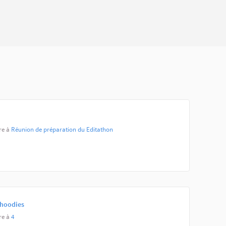
re à
Réunion de préparation du Editathon
hoodies
re à
4