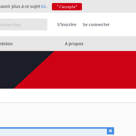
savoir plus à ce sujet
ici
.
"J'accepte"
S'inscrire
Se connecter
hésion
A propos