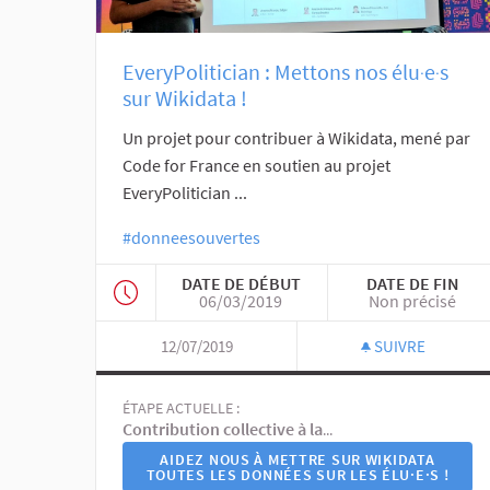
EveryPolitician : Mettons nos élu‧e‧s
sur Wikidata !
Un projet pour contribuer à Wikidata, mené par
Code for France en soutien au projet
EveryPolitician ...
#donneesouvertes
DATE DE DÉBUT
DATE DE FIN
06/03/2019
Non précisé
12/07/2019
SUIVRE
ÉTAPE ACTUELLE :
Contribution collective à la base de données wikidata
AIDEZ NOUS À METTRE SUR WIKIDATA
TOUTES LES DONNÉES SUR LES ÉLU·E·S !