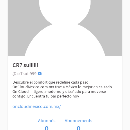
CR7 suiiiiii
@cr7suii999
Descubre el comfort que redefine cada paso.
OnCloudMexico.com.mx trae a México lo mejor en calzado
On Cloud — ligero, moderno y diseñado para moverse
contigo. Encuentra tu par perfecto hoy
oncloudmexico.com.mx/
Abonnés
Abonnements
0
0