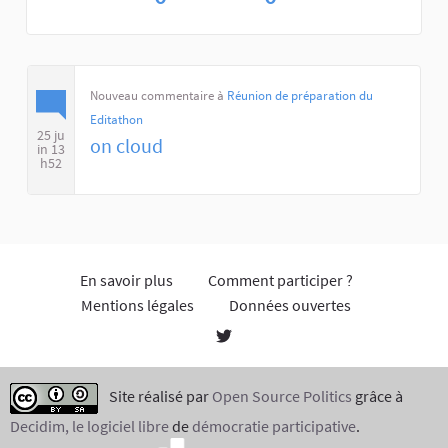
Nouveau commentaire à
Réunion de préparation du
Editathon
25 ju
on cloud
in 13
h52
En savoir plus
Comment participer ?
Mentions légales
Données ouvertes
Site réalisé par
Open Source Politics
grâce à
Decidim, le logiciel libre
de
démocratie participative
.