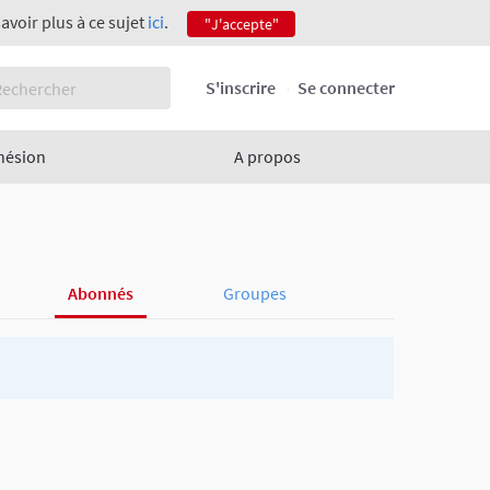
savoir plus à ce sujet
ici
.
"J'accepte"
S'inscrire
Se connecter
hésion
A propos
Abonnés
Groupes