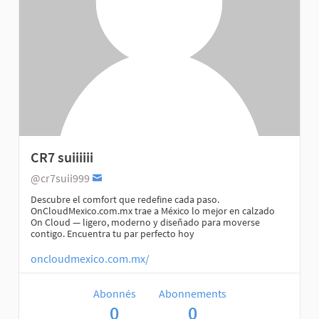
CR7 suiiiiii
@cr7suii999
Descubre el comfort que redefine cada paso.
OnCloudMexico.com.mx trae a México lo mejor en calzado
On Cloud — ligero, moderno y diseñado para moverse
contigo. Encuentra tu par perfecto hoy
oncloudmexico.com.mx/
Abonnés
Abonnements
0
0