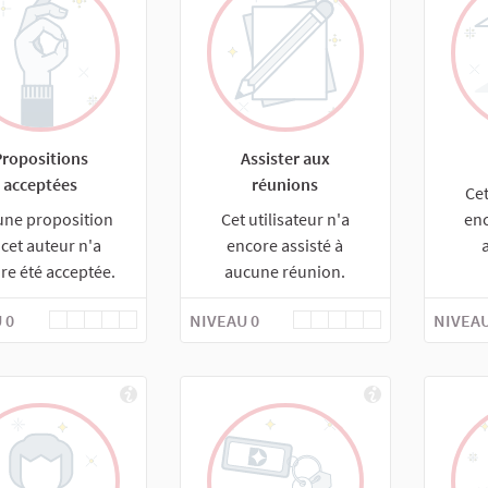
Propositions
Assister aux
acceptées
réunions
Cet
une proposition
Cet utilisateur n'a
enc
 cet auteur n'a
encore assisté à
re été acceptée.
aucune réunion.
 0
NIVEAU 0
NIVEAU