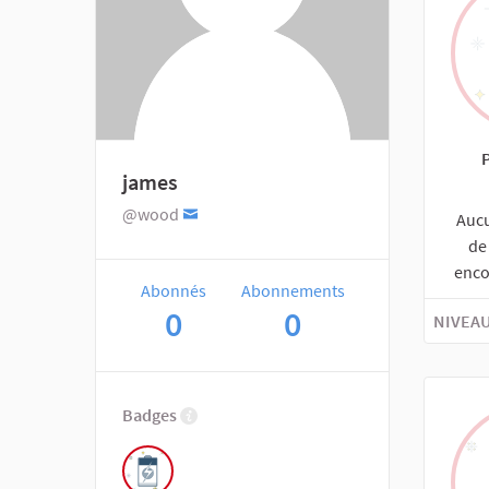
james
@wood
Auc
de
enco
Abonnés
Abonnements
0
0
NIVEAU
Badges