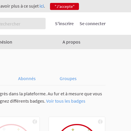
savoir plus à ce sujet
ici
.
"J'accepte"
S'inscrire
Se connecter
hésion
A propos
Abonnés
Groupes
grès dans la plateforme. Au fur et à mesure que vous
agnez différents badges.
Voir tous les badges