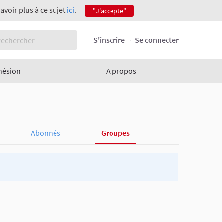
savoir plus à ce sujet
ici
.
"J'accepte"
S'inscrire
Se connecter
hésion
A propos
Abonnés
Groupes