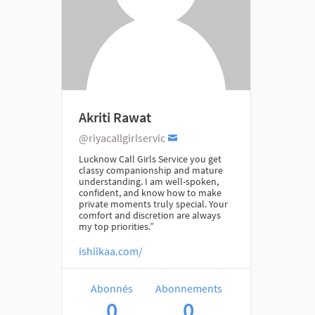
Akriti Rawat
@riyacallgirlservic
Lucknow Call Girls Service you get
classy companionship and mature
understanding. I am well-spoken,
confident, and know how to make
private moments truly special. Your
comfort and discretion are always
my top priorities.”
ishiikaa.com/
Abonnés
Abonnements
0
0