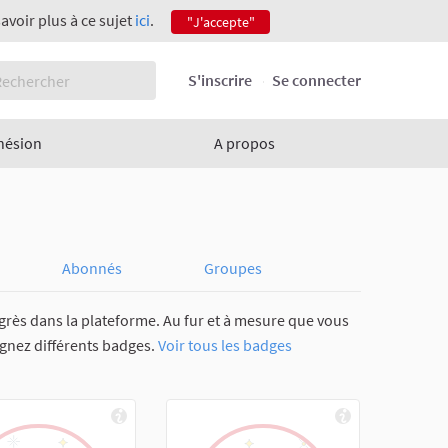
savoir plus à ce sujet
ici
.
"J'accepte"
S'inscrire
Se connecter
hésion
A propos
Abonnés
Groupes
grès dans la plateforme. Au fur et à mesure que vous
agnez différents badges.
Voir tous les badges