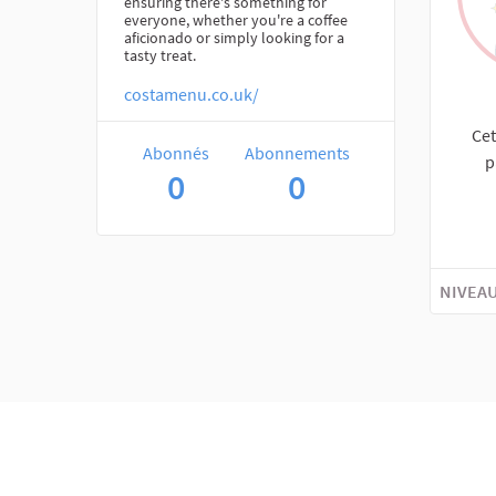
ensuring there's something for
everyone, whether you're a coffee
aficionado or simply looking for a
tasty treat.
costamenu.co.uk/
Cet
Abonnés
Abonnements
p
0
0
NIVEAU