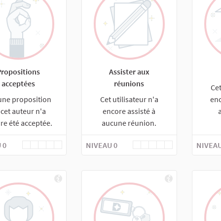
Propositions
Assister aux
acceptées
réunions
Cet
une proposition
Cet utilisateur n'a
enc
 cet auteur n'a
encore assisté à
re été acceptée.
aucune réunion.
 0
NIVEAU 0
NIVEAU