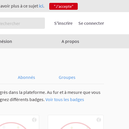
savoir plus à ce sujet
ici
.
"J'accepte"
S'inscrire
Se connecter
hésion
A propos
Abonnés
Groupes
grès dans la plateforme. Au fur et à mesure que vous
agnez différents badges.
Voir tous les badges