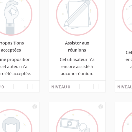
Propositions
Assister aux
acceptées
réunions
Cet
une proposition
Cet utilisateur n'a
enc
 cet auteur n'a
encore assisté à
re été acceptée.
aucune réunion.
 0
NIVEAU 0
NIVEAU