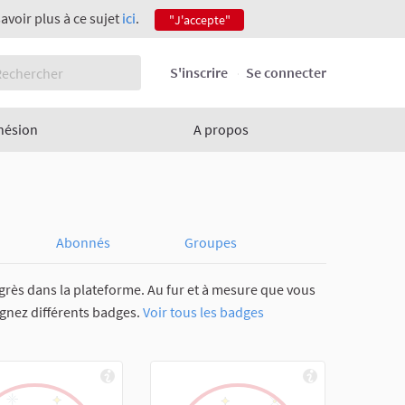
savoir plus à ce sujet
ici
.
"J'accepte"
S'inscrire
Se connecter
hésion
A propos
Abonnés
Groupes
grès dans la plateforme. Au fur et à mesure que vous
agnez différents badges.
Voir tous les badges