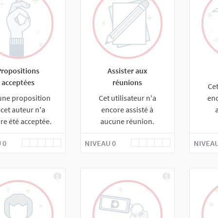
Propositions
Assister aux
acceptées
réunions
Cet
une proposition
Cet utilisateur n'a
enc
 cet auteur n'a
encore assisté à
re été acceptée.
aucune réunion.
 0
NIVEAU 0
NIVEAU