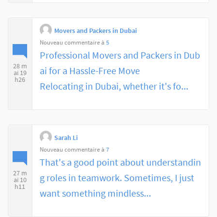
Movers and Packers in Dubai
Nouveau commentaire à
5
Professional Movers and Packers in Dub
28 m
ai for a Hassle-Free Move
ai 19
h26
Relocating in Dubai, whether it's fo...
Sarah Li
Nouveau commentaire à
7
That's a good point about understandin
27 m
g roles in teamwork. Sometimes, I just
ai 10
h11
want something mindless...