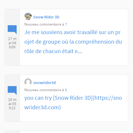
Snow Rider 3D
Nouveau commentaire à
7
Je me souviens avoir travaillé sur un pr
27 m
ojet de groupe où la compréhension du
ai 04
h09
rôle de chacun était e...
snowrider3d
Nouveau commentaire à
5
you can try [Snow Rider 3D](https://sno
16 m
ai 05
wrider3d.com)
h12