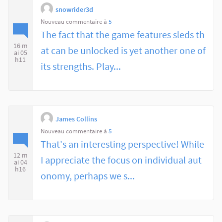
snowrider3d
Nouveau commentaire à
5
The fact that the game features sleds th
16 m
at can be unlocked is yet another one of
ai 05
h11
its strengths. Play...
James Collins
Nouveau commentaire à
5
That's an interesting perspective! While
12 m
I appreciate the focus on individual aut
ai 04
h16
onomy, perhaps we s...