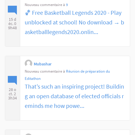
Nouveau commentaire à
9
🏀 Free Basketball Legends 2020 - Play
15 d
unblocked at school! No download → b
éc. 0
9h48
asketballlegends2020.onlin...
Mubashar
Nouveau commentaire à
Réunion de préparation du
Editathon
That’s such an inspiring project! Buildin
28 o
ct. 2
g an open database of elected officials r
3h34
eminds me how powe...