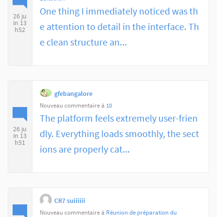
One thing I immediately noticed was th
26 ju
in 13
e attention to detail in the interface. Th
h52
e clean structure an...
gfebangalore
Nouveau commentaire à
10
The platform feels extremely user-frien
26 ju
dly. Everything loads smoothly, the sect
in 13
h51
ions are properly cat...
CR7 suiiiiii
Nouveau commentaire à
Réunion de préparation du