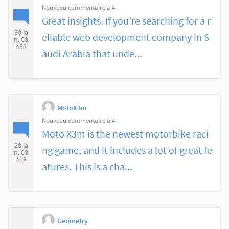
Nouveau commentaire à
4
Great insights. If you’re searching for a r
30 ja
eliable web development company in S
n. 08
h53
audi Arabia that unde...
MotoX3m
Nouveau commentaire à
4
Moto X3m is the newest motorbike raci
28 ja
ng game, and it includes a lot of great fe
n. 08
h18
atures. This is a cha...
Geometry