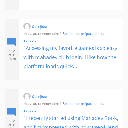
Sulejhaa
Nouveau commentaire à
Réunion de préparation du
Editathon
"Accessing my favorite games is so easy
25 o
ct. 0
with mahadev club login. I like how the
9h28
platform loads quick...
Sulejhaa
Nouveau commentaire à
Réunion de préparation du
Editathon
"I recently started using Mahadev Book,
25 o
ct. 0
and I’m impressed with how user-friend