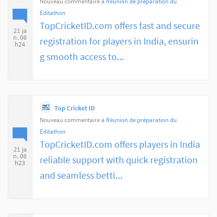
Nouveau commentaire à
Réunion de préparation du
Editathon
TopCricketID.com offers fast and secure
21 ja
n. 08
registration for players in India, ensurin
h24
g smooth access to...
Top Cricket ID
Nouveau commentaire à
Réunion de préparation du
Editathon
TopCricketID.com offers players in India
21 ja
n. 08
reliable support with quick registration
h23
and seamless betti...