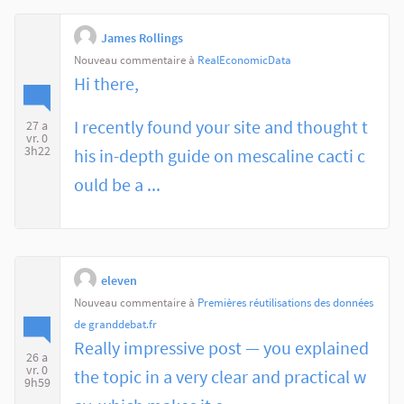
James Rollings
Nouveau commentaire à
RealEconomicData
Hi there,
I recently found your site and thought t
27 a
vr. 0
3h22
his in-depth guide on mescaline cacti c
ould be a ...
eleven
Nouveau commentaire à
Premières réutilisations des données
de granddebat.fr
Really impressive post — you explained
26 a
vr. 0
the topic in a very clear and practical w
9h59