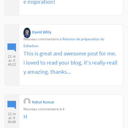
e inspiration!
David Willy
Nouveau commentaire à
Réunion de préparation du
Editathon
This is great and awesome post for me.
21 m
ar. 0
i loved to read your blog. it's really-reall
4h22
y amazing. thanks...
Rahul Kumar
Nouveau commentaire à
4
12 m
H
ar. 0
6h46