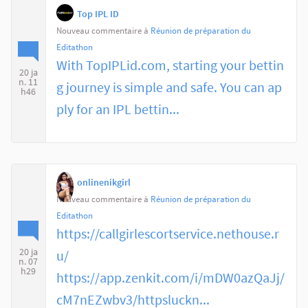
Top IPL ID
Nouveau commentaire à
Réunion de préparation du
Editathon
With TopIPLid.com, starting your bettin
20 ja
n. 11
g journey is simple and safe. You can ap
h46
ply for an IPL bettin...
onlinenikgirl
Nouveau commentaire à
Réunion de préparation du
Editathon
https://callgirlescortservice.nethouse.r
20 ja
u/
n. 07
h29
https://app.zenkit.com/i/mDW0azQaJj/
cM7nEZwbv3/httpsluckn...