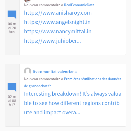
Nouveau commentaire à
RealEconomicData
https://www.anisharoy.com
https://www.angelsnight.in
06 m
ai 20
https://www.nancymittal.in
h09
https://www.juhiober...
itv comunitat valenciana
Nouveau commentaire à
Premières réutilisations des données
de granddebat.fr
Interesting breakdown! It’s always valua
02 m
ai 08
ble to see how different regions contrib
h17
ute and impact overa...