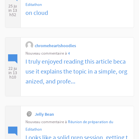
Editathon
25 ju
in 13
on cloud
h52
chromeheartshoodies
Nouveau commentaire à
4
I truly enjoyed reading this article beca
22 ju
use it explains the topic in a simple, org
in 13
h10
anized, and profe...
Jelly Bean
Nouveau commentaire à
Réunion de préparation du
Editathon
Looks like a solid prep session, getting t