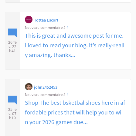
Tottaa Escort
Nouveau commentaire à
4
This is great and awesome post for me.
26 fé
i loved to read your blog. it’s really-reall
v. 22
h41
y amazing. thanks...
john2452453
Nouveau commentaire à
4
Shop The best bsketbal shoes here in af
25 fé
fordable prices that will help you to wi
v. 07
h19
n your 2026 games due...