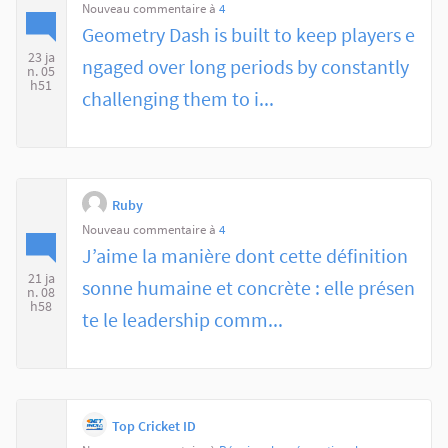
Nouveau commentaire à
4
Geometry Dash is built to keep players e
23 ja
ngaged over long periods by constantly
n. 05
h51
challenging them to i...
Ruby
Nouveau commentaire à
4
J’aime la manière dont cette définition
21 ja
sonne humaine et concrète : elle présen
n. 08
h58
te le leadership comm...
Top Cricket ID