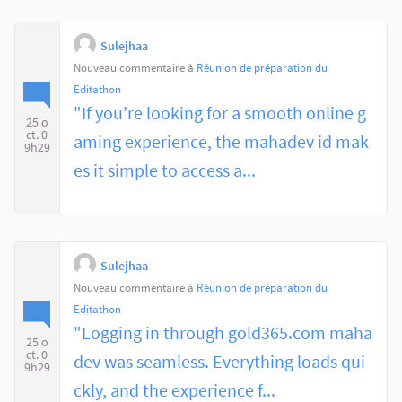
Sulejhaa
Nouveau commentaire à
Réunion de préparation du
Editathon
"If you’re looking for a smooth online g
25 o
ct. 0
aming experience, the mahadev id mak
9h29
es it simple to access a...
Sulejhaa
Nouveau commentaire à
Réunion de préparation du
Editathon
"Logging in through gold365.com maha
25 o
ct. 0
dev was seamless. Everything loads qui
9h29
ckly, and the experience f...