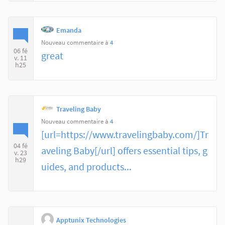
Emanda
Nouveau commentaire à
4
06 fé
great
v. 11
h25
Traveling Baby
Nouveau commentaire à
4
[url=https://www.travelingbaby.com/]Tr
04 fé
aveling Baby[/url] offers essential tips, g
v. 23
h29
uides, and products...
Apptunix Technologies