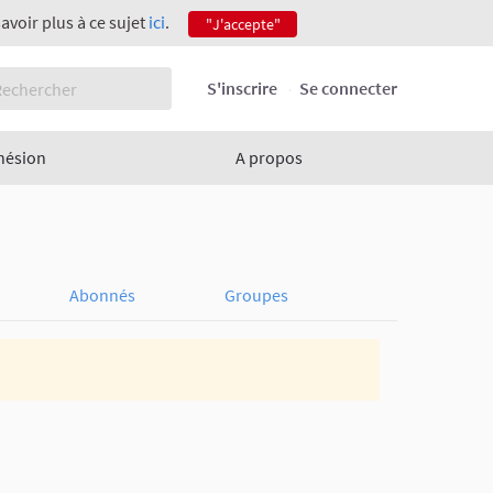
savoir plus à ce sujet
ici
.
"J'accepte"
S'inscrire
Se connecter
hésion
A propos
Abonnés
Groupes