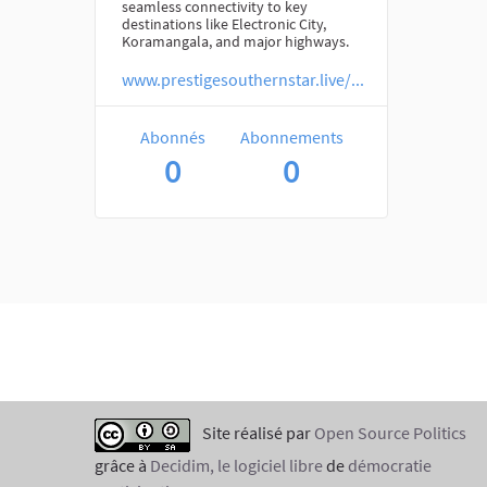
seamless connectivity to key
destinations like Electronic City,
Koramangala, and major highways.
www.prestigesouthernstar.live/...
Abonnés
Abonnements
0
0
Site réalisé par
Open Source Politics
grâce à
Decidim, le logiciel libre
de
démocratie