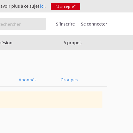
savoir plus à ce sujet
ici
.
"J'accepte"
S'inscrire
Se connecter
hésion
A propos
Abonnés
Groupes