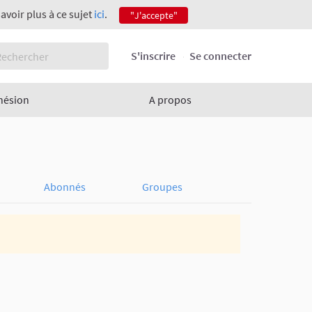
savoir plus à ce sujet
ici
.
"J'accepte"
S'inscrire
Se connecter
hésion
A propos
Abonnés
Groupes