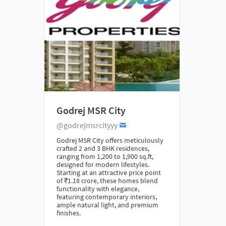
Godrej MSR City
@godrejmsrcityyy
Godrej MSR City offers meticulously
crafted 2 and 3 BHK residences,
ranging from 1,200 to 1,900 sq.ft,
designed for modern lifestyles.
Starting at an attractive price point
of ₹1.18 crore, these homes blend
functionality with elegance,
featuring contemporary interiors,
ample natural light, and premium
finishes.