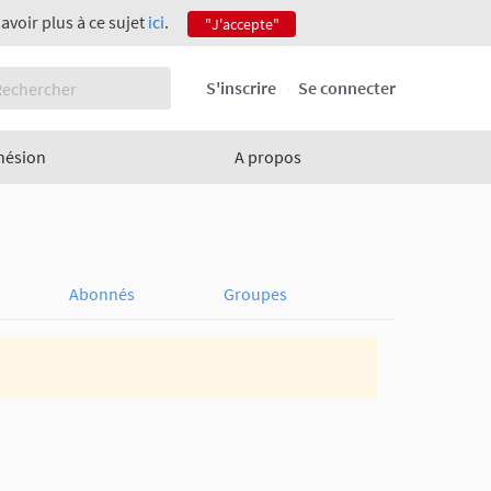
savoir plus à ce sujet
ici
.
"J'accepte"
S'inscrire
Se connecter
hésion
A propos
Abonnés
Groupes