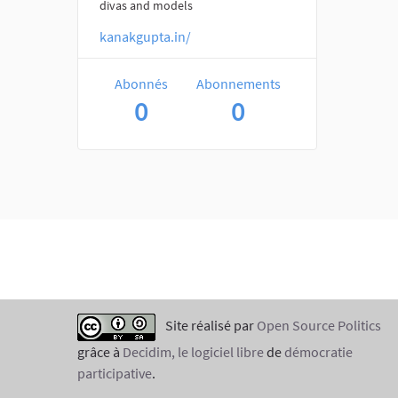
divas and models
kanakgupta.in/
Abonnés
Abonnements
0
0
Site réalisé par
Open Source Politics
grâce à
Decidim, le logiciel libre
de
démocratie
participative
.