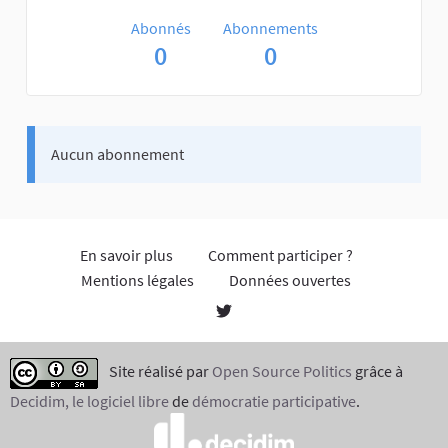
Abonnés
Abonnements
0
0
Aucun abonnement
En savoir plus
Comment participer ?
Mentions légales
Données ouvertes
Site réalisé par
Open Source Politics
grâce à
Decidim, le logiciel libre
de
démocratie participative
.