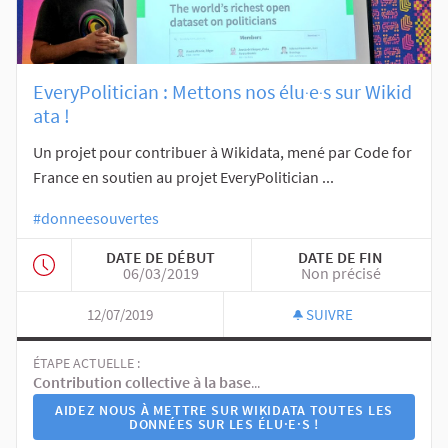
EveryPolitician : Mettons nos élu‧e‧s sur Wikid
ata !
Un projet pour contribuer à Wikidata, mené par Code for
France en soutien au projet EveryPolitician ...
#donneesouvertes
DATE DE DÉBUT
DATE DE FIN
06/03/2019
Non précisé
12/07/2019
SUIVRE
ÉTAPE ACTUELLE :
Contribution collective à la base de données wikidata
AIDEZ NOUS À METTRE SUR WIKIDATA TOUTES LES
DONNÉES SUR LES ÉLU·E·S !