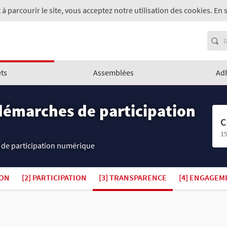
 à parcourir le site, vous acceptez notre utilisation des cookies. En 
ets
Assemblées
Ad
démarches de participation
C
15
 de participation numérique
ION
[2] PARTICIPATION
[3] TRANSPARENCE
[4] ENGAGEM