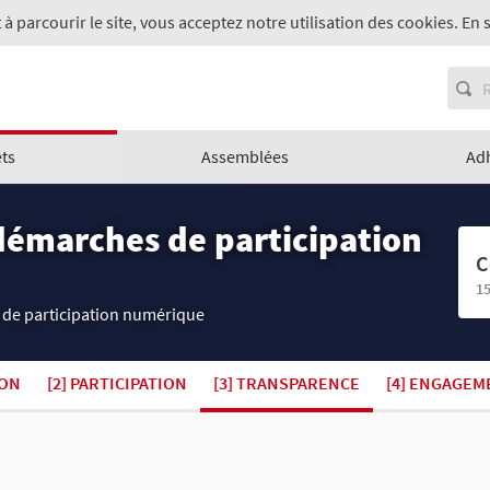
 à parcourir le site, vous acceptez notre utilisation des cookies. En 
ets
Assemblées
Ad
démarches de participation
C
15
 de participation numérique
ION
[2] PARTICIPATION
[3] TRANSPARENCE
[4] ENGAGEM