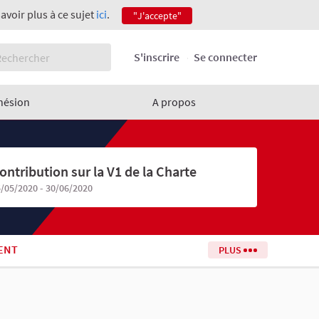
savoir plus à ce sujet
ici
.
"J'accepte"
S'inscrire
Se connecter
hésion
A propos
ontribution sur la V1 de la Charte
/05/2020 - 30/06/2020
ENT
PLUS