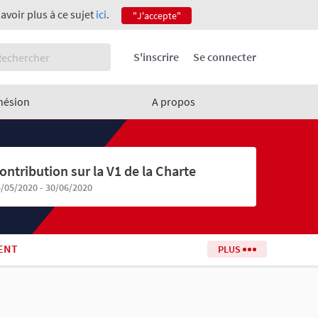
savoir plus à ce sujet
ici
.
"J'accepte"
S'inscrire
Se connecter
hésion
A propos
ontribution sur la V1 de la Charte
/05/2020 - 30/06/2020
ENT
PLUS