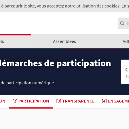
 à parcourir le site, vous acceptez notre utilisation des cookies. En 
ets
Assemblées
Ad
démarches de participation
C
15
 de participation numérique
ION
[2] PARTICIPATION
[3] TRANSPARENCE
[4] ENGAGEM