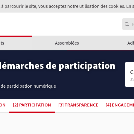
 à parcourir le site, vous acceptez notre utilisation des cookies. En 
ets
Assemblées
Ad
démarches de participation
C
15
 de participation numérique
ION
[2] PARTICIPATION
[3] TRANSPARENCE
[4] ENGAGEM