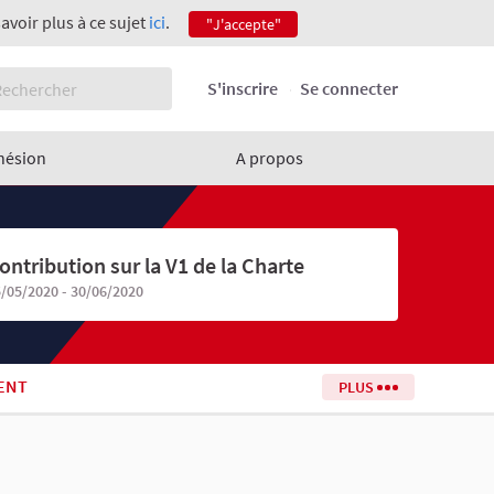
savoir plus à ce sujet
ici
.
"J'accepte"
S'inscrire
Se connecter
hésion
A propos
ontribution sur la V1 de la Charte
/05/2020 - 30/06/2020
ENT
PLUS