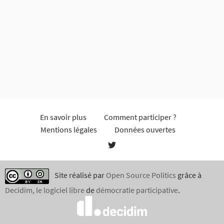
En savoir plus
Comment participer ?
Mentions légales
Données ouvertes
Site réalisé par
Open Source Politics
grâce à
Decidim, le logiciel libre
de
démocratie participative
.