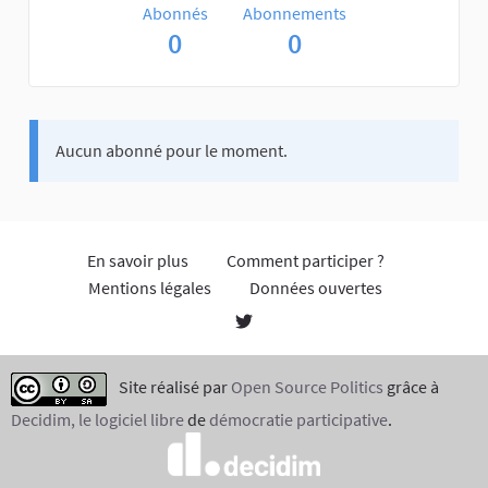
Abonnés
Abonnements
0
0
Aucun abonné pour le moment.
En savoir plus
Comment participer ?
Mentions légales
Données ouvertes
Site réalisé par
Open Source Politics
grâce à
Decidim, le logiciel libre
de
démocratie participative
.