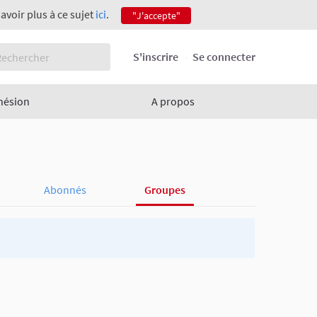
savoir plus à ce sujet
ici
.
"J'accepte"
S'inscrire
Se connecter
hésion
A propos
Abonnés
Groupes