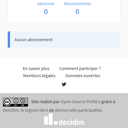
Abonnés
Abonnements
0
0
Aucun abonnement
En savoir plus
Comment participer ?
Mentions légales
Données ouvertes
Site réalisé par
Open Source Politics
grâce à
Decidim, le logiciel libre
de
démocratie participative
.