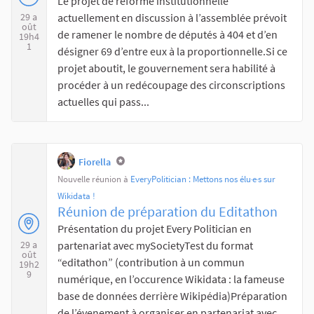
Le projet de réforme institutionnelle
actuellement en discussion à l’assemblée prévoit
29 a
oût
de ramener le nombre de députés à 404 et d’en
19h4
1
désigner 69 d’entre eux à la proportionnelle.Si ce
projet aboutit, le gouvernement sera habilité à
procéder à un redécoupage des circonscriptions
actuelles qui pass...
Fiorella
Nouvelle réunion à
EveryPolitician : Mettons nos élu‧e‧s sur
Wikidata !
Réunion de préparation du Editathon
Présentation du projet Every Politician en
partenariat avec mySocietyTest du format
29 a
oût
“editathon” (contribution à un commun
19h2
9
numérique, en l’occurence Wikidata : la fameuse
base de données derrière Wikipédia)Préparation
de l’évenement à organiser en partenariat avec