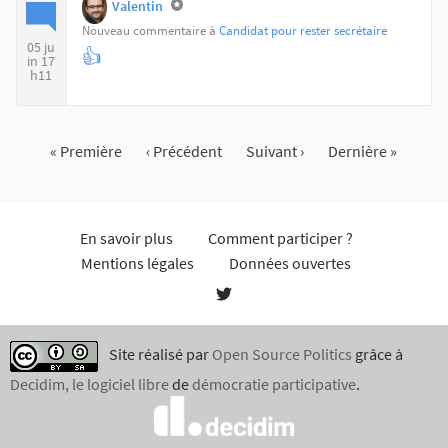
Valentin
Nouveau commentaire à
Candidat pour rester secrétaire
05 ju
👍
in 17
h11
« Première
‹ Précédent
Suivant ›
Dernière »
En savoir plus
Comment participer ?
Mentions légales
Données ouvertes
Site réalisé par
Open Source Politics
grâce à
Decidim, le logiciel libre
de
démocratie participative
.